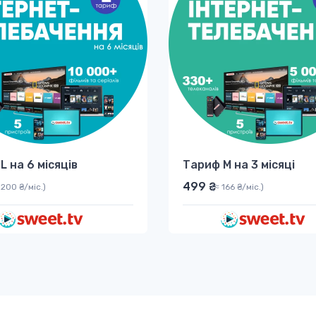
L на 6 місяців
Тариф M на 3 місяці
499 ₴
 200 ₴/міс.)
(≈ 166 ₴/міс.)