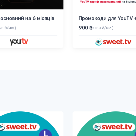
основний на 6 місяців
900 ₴
55 ₴/міс.)
(≈ 150 ₴/міс.)