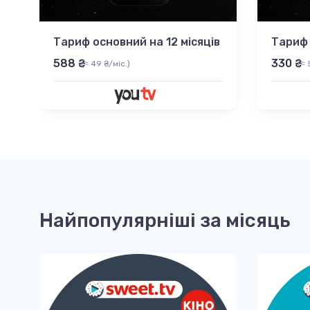
и
Тариф основний на 12 місяців
Тариф 
588 ₴
330 ₴
(≈ 49 ₴/міс.)
(≈ 
Найпопулярніші за місяць