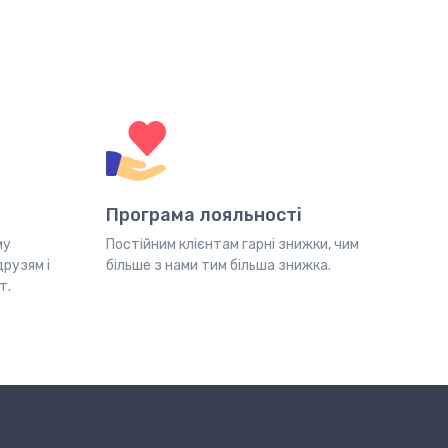
Програма лояльності
му
Постійним клієнтам гарні знижки, чим
друзям і
більше з нами тим більша знижка.
т.