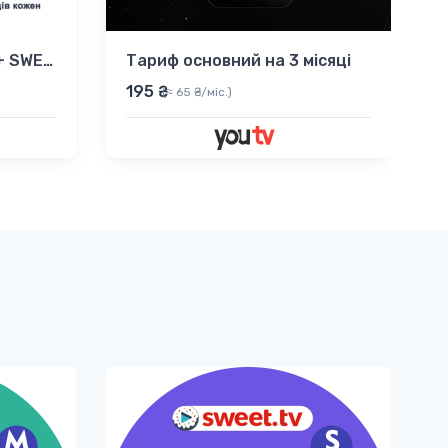
Промокоди для YouTV + SWEET.TV на 6 місяців
Тариф основний на 3 місяці
195 ₴
9
(≈ 65 ₴/міс.)