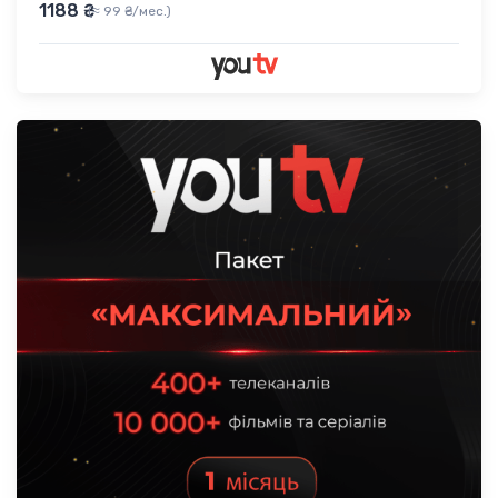
1188 ₴
(≈ 99 ₴/мес.)