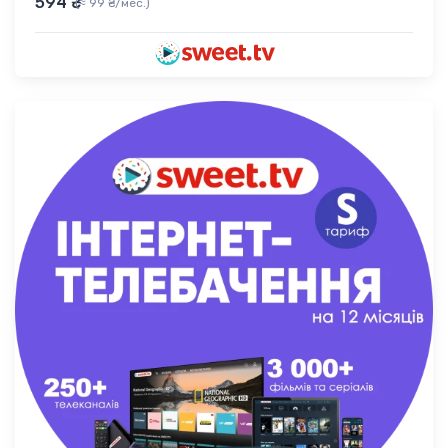
594 ₴
(≈ 99 ₴/мес.)